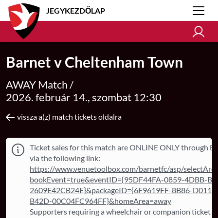
JEGYKEZDŐLAP
Barnet v Cheltenham Town
AWAY Match /
2026. február 14., szombat 12:30
vissza a(z) match tickets oldalra
Ticket sales for this match are ONLINE ONLY through B
via the following link:
https://www.venuetoolbox.com/barnetfc/asp/selectArea
bookEvent=true&eventID={95DF44FA-0859-4DBB-BC
2609E42CB24E}&packageID={6F9619FF-8B86-D011-
B42D-00C04FC964FF}&homeArea=away
Supporters requiring a wheelchair or companion ticket s