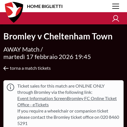
HOME BIGLIETTI
Bromley v Cheltenham Town
AWAY Match /
martedì 17 febbraio 2026 19:45
torna a match tickets
Ticket sales for this match are ONLINE ONLY
through Bromley via the following link:
Event Information ScreenBromley FC Online Ticket
Office - eTickets
If you require a wheelchair or companion ticket
please contact the Bromley ticket office on 020 8460
5291