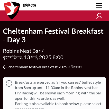
টিকিট হোম
Cheltenham Festival Breakfast
- Day 3
Robins Nest Bar /
বৃহস্পতিবার, 13 মার্চ, 2025 8:00
cheltenham festival breakfast 2025 এ ফিরে যান
Breakfasts are served as 'all you can eat' buffet style
from 8am up until 11:30am in the Robins Nest bar.
ITV Racing will be shown each morning, with the bar
open for drinks orders as well.
Parking is also available to book below, please select
one space per car.