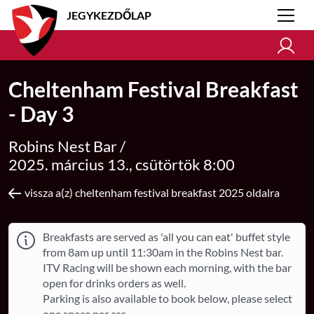
JEGYKEZDŐLAP
Cheltenham Festival Breakfast
- Day 3
Robins Nest Bar /
2025. március 13., csütörtök 8:00
vissza a(z) cheltenham festival breakfast 2025 oldalra
Breakfasts are served as 'all you can eat' buffet style
from 8am up until 11:30am in the Robins Nest bar.
ITV Racing will be shown each morning, with the bar
open for drinks orders as well.
Parking is also available to book below, please select
one space per car.