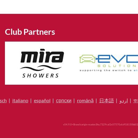
Club Partners
sch
|
italiano
|
español
|
српски
|
română
|
日本語
|
اردو
|
বাং
v54.9.0+Branch.origin-master.Sha.7329caf2e57570afa918150bb52