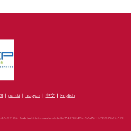
লা
|
polski
|
magyar
|
中文
|
English
a3e3e8261576e | Production | ticketing-apps-channels-94d96f754-729fj | d03bed3b6dd74f1bbc77302d60a85ec5 |
XL