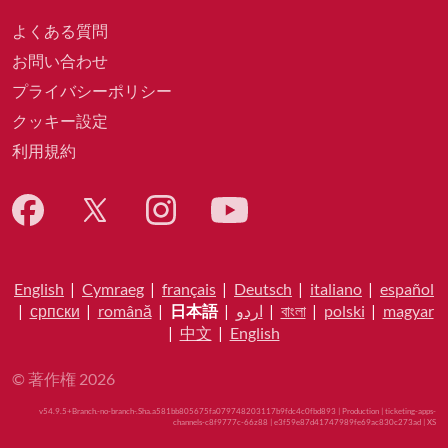
よくある質問
お問い合わせ
プライバシーポリシー
クッキー設定
利用規約
English
|
Cymraeg
|
français
|
Deutsch
|
italiano
|
español
|
српски
|
română
|
日本語
|
اردو
|
বাংলা
|
polski
|
magyar
|
中文
|
English
© 著作権 2026
v54.9.5+Branch.-no-branch-.Sha.a581bb805675fa079748203117b9fdc4c0fbd893 | Production | ticketing-apps-
channels-c8f9777c-66z88 | e3f59e87d41747989fe69ac830c273ad |
XS