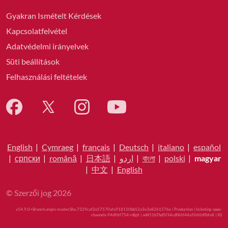
Gyakran Ismételt Kérdések
Kapcsolatfelvétel
Adatvédelmi irányelvek
Süti beállítások
Felhasználási feltételek
English
|
Cymraeg
|
français
|
Deutsch
|
italiano
|
español
|
српски
|
română
|
日本語
|
اردو
|
বাংলা
|
polski
|
magyar
|
中文
|
English
© Szerzői jog 2026
v54.9.0+Branch.origin-master.Sha.7329caf2e57570afa918150bb52a3e3e8261576e | Production | ticketing-apps-
channels-94d96f754-rdlg6 | ad451b7bd5f34cdf86f44a5060d9bfa8 |
XS